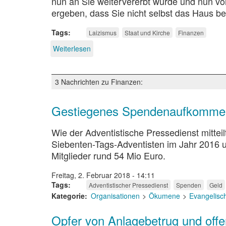
nun an Sie weitervererbt wurde und nun von
ergeben, dass Sie nicht selbst das Haus b
Tags
Laizismus
Staat und Kirche
Finanzen
Weiterlesen
über
Der
Reichsdeputationshauptschluss
3 Nachrichten zu Finanzen:
Gestiegenes Spendenaufkommen
Wie der Adventistische Pressedienst mittei
Siebenten-Tags-Adventisten im Jahr 2016 
Mitglieder rund 54 Mio Euro.
Freitag, 2. Februar 2018 - 14:11
Tags
Adventistischer Pressedienst
Spenden
Geld
Kategorie
Organisationen
Ökumene
Evangelisc
Opfer von Anlagebetrug und offe