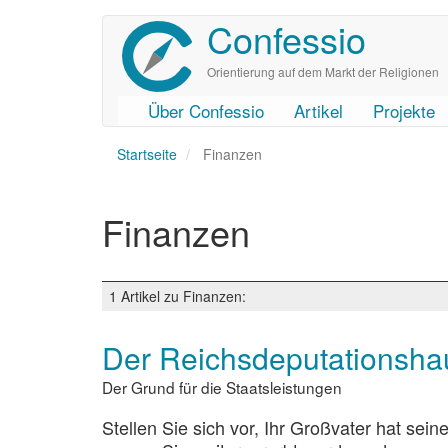
Confessio
Direkt
zum
Inhalt
Orientierung auf dem Markt der Religionen
Über Confessio
Artikel
Projekte
User
Main
Startseite
account
navigation
Finanzen
menu
Finanzen
1 Artikel zu Finanzen:
Der Reichsdeputationsha
Der Grund für die Staatsleistungen
Stellen Sie sich vor, Ihr Großvater hat sei