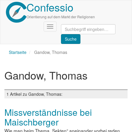
Confessio
Direkt
zum
Inhalt
Orientierung auf dem Markt der Religionen
Navigation
aktivieren/deaktivieren
Startseite
Gandow, Thomas
Gandow, Thomas
1 Artikel zu Gandow, Thomas:
Missverständnisse bei
Maischberger
Wie man beim Thema „Sekten“ aneinander vorbei reden