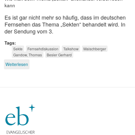
kann
Es ist gar nicht mehr so häufig, dass im deutschen
Fernsehen das Thema „Sekten“ behandelt wird. In
der Sendung vom 3.
Tags
Sekte
Fernsehdiskussion
Talkshow
Maischberger
Gandow, Thomas
Besier Gerhard
Weiterlesen
über
Missverständnisse
bei
Maischberger