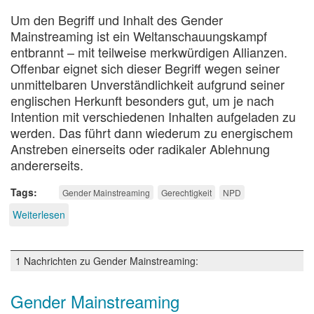
Um den Begriff und Inhalt des Gender
Mainstreaming ist ein Weltanschauungskampf
entbrannt – mit teilweise merkwürdigen Allianzen.
Offenbar eignet sich dieser Begriff wegen seiner
unmittelbaren Unverständlichkeit aufgrund seiner
englischen Herkunft besonders gut, um je nach
Intention mit verschiedenen Inhalten aufgeladen zu
werden. Das führt dann wiederum zu energischem
Anstreben einerseits oder radikaler Ablehnung
andererseits.
Tags
Gender Mainstreaming
Gerechtigkeit
NPD
Weiterlesen
über
Gerechtigkeit
zwischen
Männern
1 Nachrichten zu Gender Mainstreaming:
und
Frauen
-
Gender Mainstreaming
aber