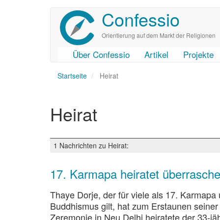
Confessio
Direkt
zum
Inhalt
Orientierung auf dem Markt der Religionen
Über Confessio
Artikel
Projekte
User
Main
Startseite
account
navigation
Heirat
menu
Heirat
1 Nachrichten zu Heirat:
17. Karmapa heiratet überrasch
Thaye Dorje, der für viele als 17. Karmapa
Buddhismus gilt, hat zum Erstaunen seiner 
Zeremonie in Neu Delhi heiratete der 33-j