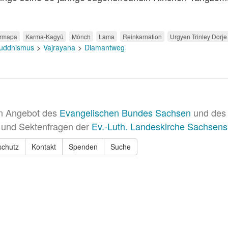
rmapa
Karma-Kagyü
Mönch
Lama
Reinkarnation
Urgyen Trinley Dorje
uddhismus
Vajrayana
Diamantweg
in Angebot des
Evangelischen Bundes Sachsen
und des 
 und Sektenfragen der
Ev.-Luth. Landeskirche Sachsens
schutz
Kontakt
Spenden
Suche