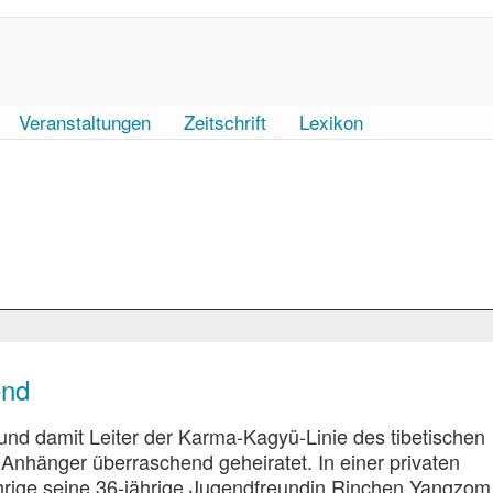
Veranstaltungen
Zeitschrift
Lexikon
end
 und damit Leiter der Karma-Kagyü-Linie des tibetischen
Anhänger überraschend geheiratet. In einer privaten
ährige seine 36-jährige Jugendfreundin Rinchen Yangzom