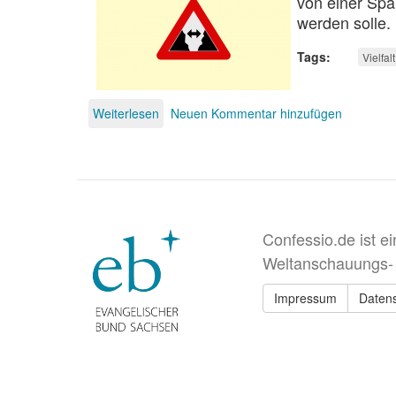
von einer Spa
werden solle.
Tags
Vielfalt
Weiterlesen
über
Neuen Kommentar hinzufügen
Spaltung
der
Gesellschaft
Confessio.de ist e
Weltanschauungs-
Impressum
Daten