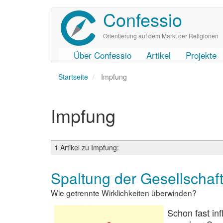
Confessio
Direkt
zum
Inhalt
Orientierung auf dem Markt der Religionen
Über Confessio
Artikel
Projekte
User
Main
Startseite
account
navigation
Impfung
menu
Impfung
1 Artikel zu Impfung:
Spaltung der Gesellschaf
Wie getrennte Wirklichkeiten überwinden?
Schon fast inf