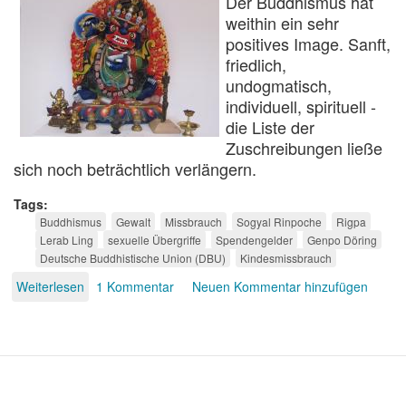
Der Buddhismus hat
weithin ein sehr
positives Image. Sanft,
friedlich,
undogmatisch,
individuell, spirituell -
die Liste der
Zuschreibungen ließe
sich noch beträchtlich verlängern.
Tags
Buddhismus
Gewalt
Missbrauch
Sogyal Rinpoche
Rigpa
Lerab Ling
sexuelle Übergriffe
Spendengelder
Genpo Döring
Deutsche Buddhistische Union (DBU)
Kindesmissbrauch
Weiterlesen
über
1 Kommentar
Neuen Kommentar hinzufügen
Schatten
der
Erleuchtung