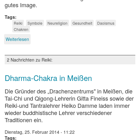
gutes Image.
Tags
Reiki
Symbole
Neureligion
Gesundheit
Daoismus
Chakren
Weiterlesen
über
Reiki
-
Gesundheitsübung
2 Nachrichten zu Reiki:
oder
Neureligion?
Dharma-Chakra in Meißen
Die Gründer des „Drachenzentrums" in Meißen, die
Tai-Chi und Qigong-Lehrerin Gitta Fineiss sowie der
Reiki-und Tantralehrer Heiko Damme laden immer
wieder buddhistische Lehrer verschiedener
Traditionen ein.
Dienstag, 25. Februar 2014 - 11:22
Tags