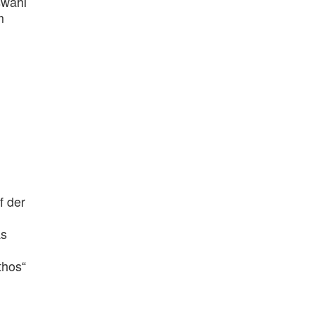
swahl
m
f der
as
thos“