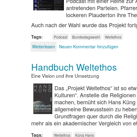
Podcast mit einer Reihe zu
antretenden Parteien. Pfarre
lockeren Plauderton ihre Th
Auch nach der Wahl wurde das Projekt for
Tags
Podcast
Bundestagswahl
Weltethos
Weiterlesen
über
Neuen Kommentar hinzufügen
Die
Pfaffenlupe
Handbuch Weltethos
Eine Vision und ihre Umsetzung
Das „Projekt Weltethos“ ist so e
Kulturen“. Anstelle die Religione
machen, bemüht sich Hans Küng se
allgemeine Bewusstsein zu heben
Grundfragen quer durch die Relig
mehr als ein akademischer Vergleich von et
Tags
Weltethos
Küng Hans