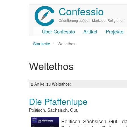
Confessio
Direkt
zum
Inhalt
Orientierung auf dem Markt der Religionen
Über Confessio
Artikel
Projekte
User
Main
Startseite
account
navigation
Weltethos
menu
Weltethos
2 Artikel zu Weltethos:
Die Pfaffenlupe
Politisch. Sächsisch. Gut.
Politisch. Sächsisch. Gut - d