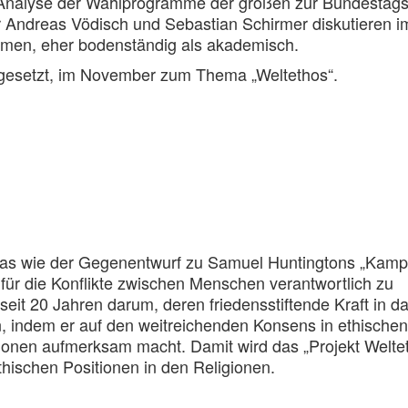
r Analyse der Wahlprogramme der großen zur Bundestag
r Andreas Vödisch und Sebastian Schirmer diskutieren i
emen, eher bodenständig als akademisch.
tgesetzt, im November zum Thema „Weltethos“.
twas wie der Gegenentwurf zu Samuel Huntingtons „Kamp
n für die Konflikte zwischen Menschen verantwortlich zu
it 20 Jahren darum, deren friedensstiftende Kraft in d
, indem er auf den weitreichenden Konsens in ethischen
ionen aufmerksam macht. Damit wird das „Projekt Welte
hischen Positionen in den Religionen.