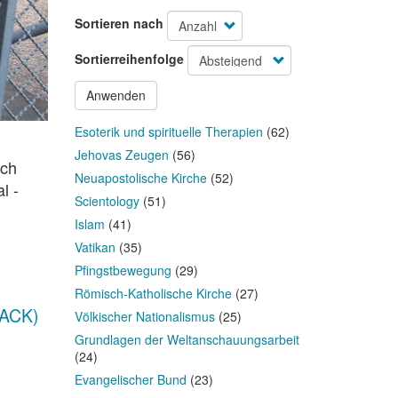
Sortieren nach
Sortierreihenfolge
Anwenden
Esoterik und spirituelle Therapien
(62)
Jehovas Zeugen
(56)
rch
Neuapostolische Kirche
(52)
l -
Scientology
(51)
Islam
(41)
Vatikan
(35)
Pfingstbewegung
(29)
Römisch-Katholische Kirche
(27)
(ACK)
Völkischer Nationalismus
(25)
Grundlagen der Weltanschauungsarbeit
(24)
Evangelischer Bund
(23)