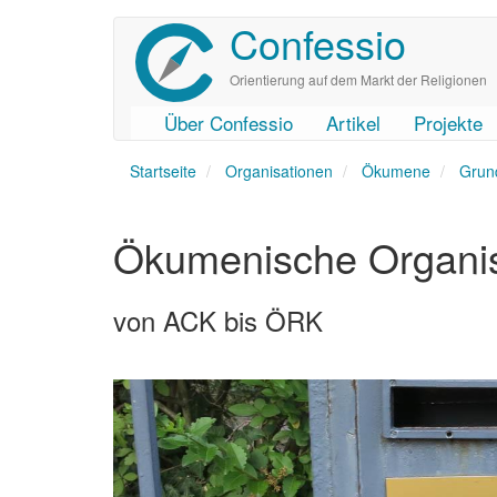
Confessio
Direkt
zum
Inhalt
Orientierung auf dem Markt der Religionen
Über Confessio
Artikel
Projekte
User
Main
Startseite
account
navigation
Organisationen
Ökumene
Grun
menu
Ökumenische Organi
von ACK bis ÖRK