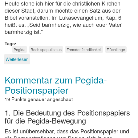
Heute stehe ich hier für die christlichen Kirchen
dieser Stadt, darum möchte einen Satz aus der
Bibel voranstellen: Im Lukasevangelium, Kap. 6
heißt es:
„Seid barmherzig, wie auch euer Vater
barmherzig ist.“
Tags
Pegida
Rechtspopulismus
Fremdenfeindlichkeit
Flüchtlinge
Weiterlesen
über
Verteidigung
des
Kommentar zum Pegida-
christlichen
Abendlandes
Positionspapier
19 Punkte genauer angeschaut
1. Die Bedeutung des Positionspapiers
für die Pegida-Bewegung
Es ist unübersehbar, dass das Positionspapier und
die Demonstrationen von Pegida sich in der