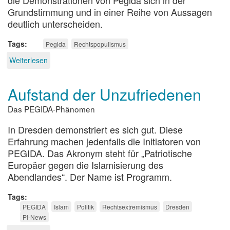
Grundstimmung und in einer Reihe von Aussagen
deutlich unterscheiden.
Tags
Pegida
Rechtspopulismus
Weiterlesen
über
Kommentar
zum
Aufstand der Unzufriedenen
Pegida-
Positionspapier
Das PEGIDA-Phänomen
In Dresden demonstriert es sich gut. Diese
Erfahrung machen jedenfalls die Initiatoren von
PEGIDA. Das Akronym steht für „Patriotische
Europäer gegen die Islamisierung des
Abendlandes“. Der Name ist Programm.
Tags
PEGIDA
Islam
Politik
Rechtsextremismus
Dresden
PI-News