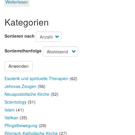
Weiterlesen
über
Aufstand
der
Kategorien
Unzufriedenen
Sortieren nach
Sortierreihenfolge
Anwenden
Esoterik und spirituelle Therapien
(62)
Jehovas Zeugen
(56)
Neuapostolische Kirche
(52)
Scientology
(51)
Islam
(41)
Vatikan
(35)
Pfingstbewegung
(29)
Römisch-Katholische Kirche
(27)