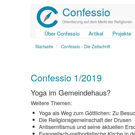
Confessio
Direkt
zum
Inhalt
Orientierung auf dem Markt der Religionen
Über Confessio
Artikel
Projekte
User
Main
Startseite
account
navigation
Confessio - Die Zeitschrift
menu
Confessio 1/2019
Yoga im Gemeindehaus?
Weitere Themen:
Yoga als Weg zum Göttlichen: Zu Besuch
Die Religionsgemeinschaft der Drusen
Antisemitismus und seine aktuellen Er
Evangelisch-methodistische Kirche in d