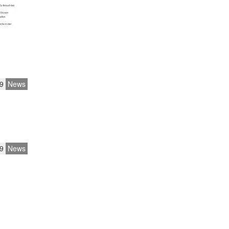
9
News
9
News