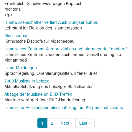
Frankreich: Schulverweis wegen Kopftuch
rechtens
</p>
Islamwissenschaftler verliert Ausbildungserlaubnis
Lehrstuhl für Religion des Islam entzogen
Moscheebau
Katholische Bischöfe für Moscheebau
Islamisches Zentrum, Koranrezitation und Internetportal "qantara"
Islamisches Zentrum Dresden sucht neues Domizil und tagt zu
Mohammed
Islam-Meldungen
Sprachregelung, Orientierungshilfen, offener Brief
7000 Muslime in Leipzig
Aktuelle Schätzung des Leipziger Statistikamtes
Absage der Muslime an EKD-Treffen
Muslime verärgert über EKD-Handreichung
Islamische Religionsgemeinschaft klagt auf Körperschaftsstatus
Seitennummerierung
Aktuelle
1
Page
2
Nächste
Next ›
Letzte
Last »
Seite
Seite
Seite