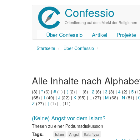
Confessio
Direkt
zum
Inhalt
Orientierung auf dem Markt der Religionen
Über Confessio
Artikel
Projekte
User
Main
Startseite
account
navigation
Über Confessio
menu
Alle Inhalte nach Alphabe
(3)
|
"
(6)
|
#
(1)
|
(
(2)
|
1
(8)
|
2
(6)
|
3
(3)
|
4
(2)
|
5
(1
(65)
|
I
(49)
|
J
(22)
|
K
(95)
|
L
(27)
|
M
(68)
|
N
(81)
|
Z
(27)
|
[
(1)
|
„
(11)
(Keine) Angst vor dem Islam?
Thesen zu einer Podiumsdiskussion
Tags
Islam
Angst
Salafiyya