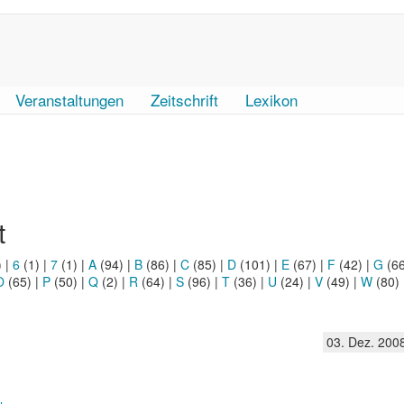
Veranstaltungen
Zeitschrift
Lexikon
t
)
|
6
(1)
|
7
(1)
|
A
(94)
|
B
(86)
|
C
(85)
|
D
(101)
|
E
(67)
|
F
(42)
|
G
(6
O
(65)
|
P
(50)
|
Q
(2)
|
R
(64)
|
S
(96)
|
T
(36)
|
U
(24)
|
V
(49)
|
W
(80)
03. Dez. 200