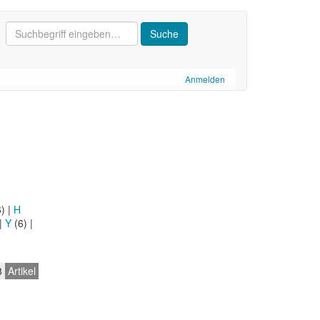
Anmelden
6)
|
H
|
Y
(6)
|
8
Artikel