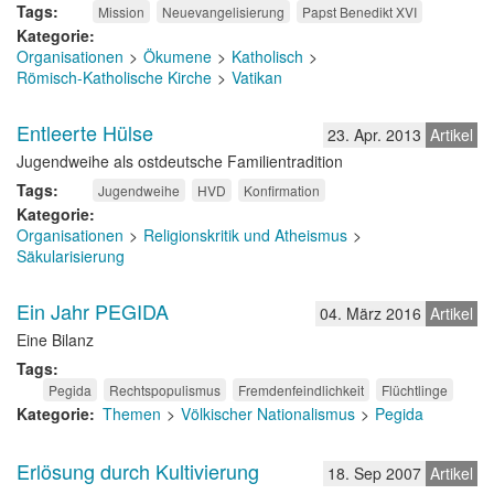
Tags
Mission
Neuevangelisierung
Papst Benedikt XVI
Kategorie
Organisationen
Ökumene
Katholisch
Römisch-Katholische Kirche
Vatikan
Entleerte Hülse
23. Apr. 2013
Artikel
Jugendweihe als ostdeutsche Familientradition
Tags
Jugendweihe
HVD
Konfirmation
Kategorie
Organisationen
Religionskritik und Atheismus
Säkularisierung
Ein Jahr PEGIDA
04. März 2016
Artikel
Eine Bilanz
Tags
Pegida
Rechtspopulismus
Fremdenfeindlichkeit
Flüchtlinge
Kategorie
Themen
Völkischer Nationalismus
Pegida
Erlösung durch Kultivierung
18. Sep 2007
Artikel