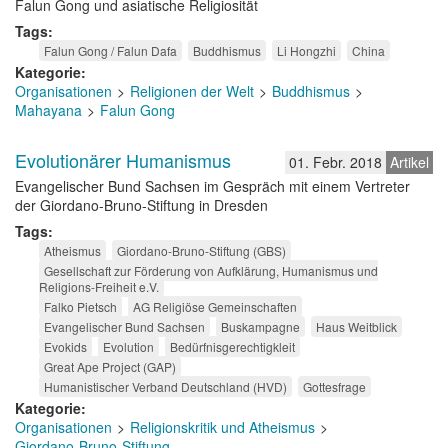
Falun Gong und asiatische Religiosität
Tags
Falun Gong / Falun Dafa
Buddhismus
Li Hongzhi
China
Kategorie
Organisationen
Religionen der Welt
Buddhismus
Mahayana
Falun Gong
Evolutionärer Humanismus
01. Febr. 2018
Artikel
Evangelischer Bund Sachsen im Gespräch mit einem Vertreter
der Giordano-Bruno-Stiftung in Dresden
Tags
Atheismus
Giordano-Bruno-Stiftung (GBS)
Gesellschaft zur Förderung von Aufklärung, Humanismus und
Religions-Freiheit e.V.
Falko Pietsch
AG Religiöse Gemeinschaften
Evangelischer Bund Sachsen
Buskampagne
Haus Weitblick
Evokids
Evolution
Bedürfnisgerechtigkleit
Great Ape Project (GAP)
Humanistischer Verband Deutschland (HVD)
Gottesfrage
Kategorie
Organisationen
Religionskritik und Atheismus
Giordano-Bruno-Stiftung