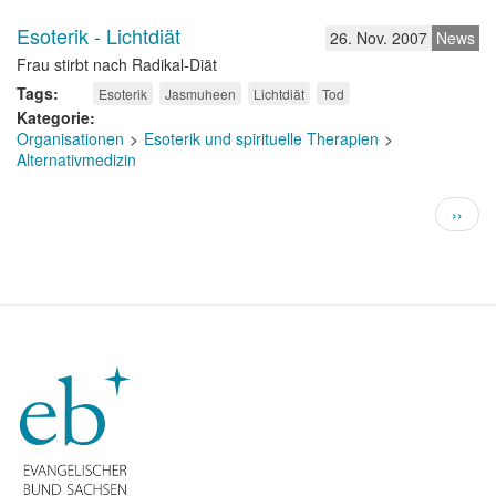
Esoterik - Lichtdiät
26. Nov. 2007
News
Frau stirbt nach Radikal-Diät
Tags
Esoterik
Jasmuheen
Lichtdiät
Tod
Kategorie
Organisationen
Esoterik und spirituelle Therapien
Alternativmedizin
Seitennummerierung
Nächs
››
Seite