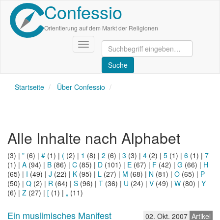
Confessio
Direkt
zum
Inhalt
Orientierung auf dem Markt der Religionen
Navigation
aktivieren/deaktivieren
Startseite
Über Confessio
Alle Inhalte nach Alphabet
(3)
|
"
(6)
|
#
(1)
|
(
(2)
|
1
(8)
|
2
(6)
|
3
(3)
|
4
(2)
|
5
(1)
|
6
(1)
|
7
(1)
|
A
(94)
|
B
(86)
|
C
(85)
|
D
(101)
|
E
(67)
|
F
(42)
|
G
(66)
|
H
(65)
|
I
(49)
|
J
(22)
|
K
(95)
|
L
(27)
|
M
(68)
|
N
(81)
|
O
(65)
|
P
(50)
|
Q
(2)
|
R
(64)
|
S
(96)
|
T
(36)
|
U
(24)
|
V
(49)
|
W
(80)
|
Y
(6)
|
Z
(27)
|
[
(1)
|
„
(11)
Ein muslimisches Manifest
02. Okt. 2007
Artikel