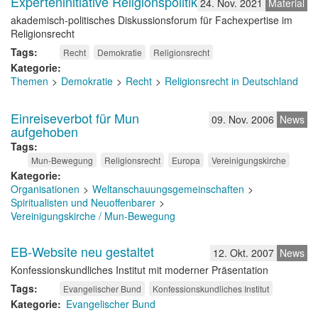
Experteninitiative Religionspolitik
24. Nov. 2021
Material
akademisch-politisches Diskussionsforum für Fachexpertise im
Religionsrecht
Tags
Recht
Demokratie
Religionsrecht
Kategorie
Themen
Demokratie
Recht
Religionsrecht in Deutschland
Einreiseverbot für Mun
09. Nov. 2006
News
aufgehoben
Tags
Mun-Bewegung
Religionsrecht
Europa
Vereinigungskirche
Kategorie
Organisationen
Weltanschauungsgemeinschaften
Spiritualisten und Neuoffenbarer
Vereinigungskirche / Mun-Bewegung
EB-Website neu gestaltet
12. Okt. 2007
News
Konfessionskundliches Institut mit moderner Präsentation
Tags
Evangelischer Bund
Konfessionskundliches Institut
Kategorie
Evangelischer Bund