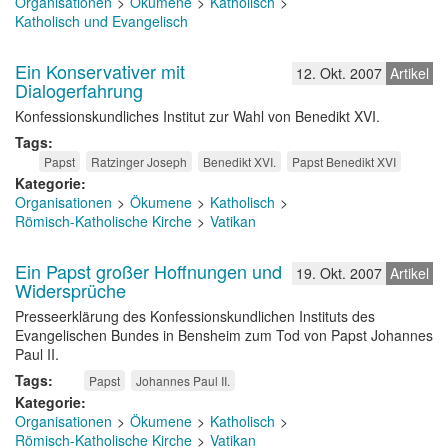
Organisationen
Ökumene
Katholisch
Katholisch und Evangelisch
Ein Konservativer mit
12. Okt. 2007
Artikel
Dialogerfahrung
Konfessionskundliches Institut zur Wahl von Benedikt XVI.
Tags
Papst
Ratzinger Joseph
Benedikt XVI.
Papst Benedikt XVI
Kategorie
Organisationen
Ökumene
Katholisch
Römisch-Katholische Kirche
Vatikan
Ein Papst großer Hoffnungen und
19. Okt. 2007
Artikel
Widersprüche
Presseerklärung des Konfessionskundlichen Instituts des
Evangelischen Bundes in Bensheim zum Tod von Papst Johannes
Paul II.
Tags
Papst
Johannes Paul II.
Kategorie
Organisationen
Ökumene
Katholisch
Römisch-Katholische Kirche
Vatikan