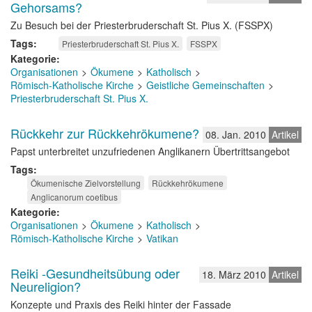
Gehorsams?
Zu Besuch bei der Priesterbruderschaft St. Pius X. (FSSPX)
Tags
Priesterbruderschaft St. Pius X.
FSSPX
Kategorie
Organisationen
Ökumene
Katholisch
Römisch-Katholische Kirche
Geistliche Gemeinschaften
Priesterbruderschaft St. Pius X.
Rückkehr zur Rückkehrökumene?
08. Jan. 2010
Artikel
Papst unterbreitet unzufriedenen Anglikanern Übertrittsangebot
Tags
Ökumenische Zielvorstellung
Rückkehrökumene
Anglicanorum coetibus
Kategorie
Organisationen
Ökumene
Katholisch
Römisch-Katholische Kirche
Vatikan
Reiki -Gesundheitsübung oder
18. März 2010
Artikel
Neureligion?
Konzepte und Praxis des Reiki hinter der Fassade