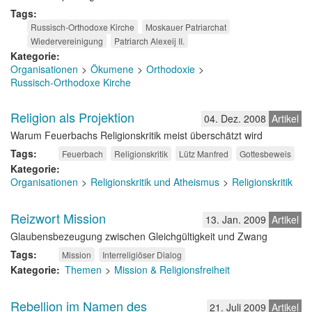
Tags
Russisch-Orthodoxe Kirche
Moskauer Patriarchat
Wiedervereinigung
Patriarch Alexeij II.
Kategorie
Organisationen
Ökumene
Orthodoxie
Russisch-Orthodoxe Kirche
Religion als Projektion
04. Dez. 2008
Artikel
Warum Feuerbachs Religionskritik meist überschätzt wird
Tags
Feuerbach
Religionskritik
Lütz Manfred
Gottesbeweis
Kategorie
Organisationen
Religionskritik und Atheismus
Religionskritik
Reizwort Mission
13. Jan. 2009
Artikel
Glaubensbezeugung zwischen Gleichgültigkeit und Zwang
Tags
Mission
Interreligiöser Dialog
Kategorie
Themen
Mission & Religionsfreiheit
Rebellion im Namen des
21. Juli 2009
Artikel