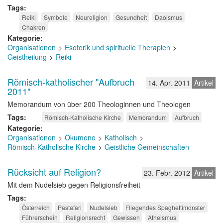
Tags
Reiki
Symbole
Neureligion
Gesundheit
Daoismus
Chakren
Kategorie
Organisationen
Esoterik und spirituelle Therapien
Geistheilung
Reiki
Römisch-katholischer "Aufbruch
14. Apr. 2011
Artikel
2011"
Memorandum von über 200 Theologinnen und Theologen
Tags
Römisch-Katholische Kirche
Memorandum
Aufbruch
Kategorie
Organisationen
Ökumene
Katholisch
Römisch-Katholische Kirche
Geistliche Gemeinschaften
Rücksicht auf Religion?
23. Febr. 2012
Artikel
Mit dem Nudelsieb gegen Religionsfreiheit
Tags
Österreich
Pastafari
Nudelsieb
Fliegendes Spaghettimonster
Führerschein
Religionsrecht
Gewissen
Atheismus