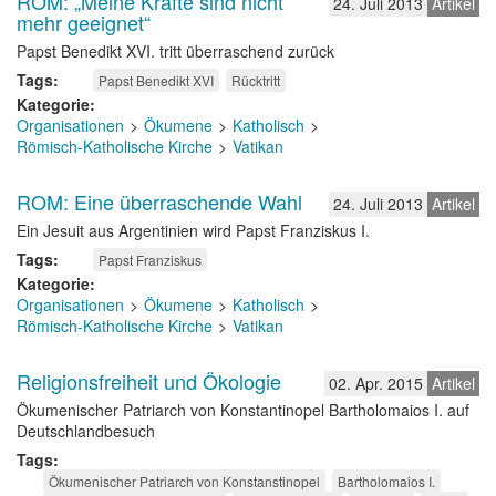
ROM: „Meine Kräfte sind nicht
24. Juli 2013
Artikel
mehr geeignet“
Papst Benedikt XVI. tritt überraschend zurück
Tags
Papst Benedikt XVI
Rücktritt
Kategorie
Organisationen
Ökumene
Katholisch
Römisch-Katholische Kirche
Vatikan
ROM: Eine überraschende Wahl
24. Juli 2013
Artikel
Ein Jesuit aus Argentinien wird Papst Franziskus I.
Tags
Papst Franziskus
Kategorie
Organisationen
Ökumene
Katholisch
Römisch-Katholische Kirche
Vatikan
Religionsfreiheit und Ökologie
02. Apr. 2015
Artikel
Ökumenischer Patriarch von Konstantinopel Bartholomaios I. auf
Deutschlandbesuch
Tags
Ökumenischer Patriarch von Konstanstinopel
Bartholomaios I.