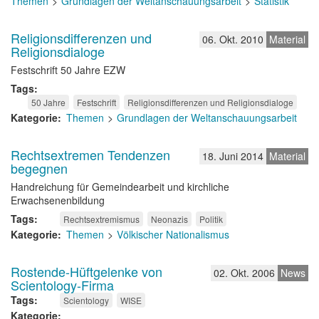
Themen
Grundlagen der Weltanschauungsarbeit
Statistik
Religionsdifferenzen und
06. Okt. 2010
Material
Religionsdialoge
Festschrift 50 Jahre EZW
Tags
50 Jahre
Festschrift
Religionsdifferenzen und Religionsdialoge
Kategorie
Themen
Grundlagen der Weltanschauungsarbeit
Rechtsextremen Tendenzen
18. Juni 2014
Material
begegnen
Handreichung für Gemeindearbeit und kirchliche
Erwachsenenbildung
Tags
Rechtsextremismus
Neonazis
Politik
Kategorie
Themen
Völkischer Nationalismus
Rostende-Hüftgelenke von
02. Okt. 2006
News
Scientology-Firma
Tags
Scientology
WISE
Kategorie