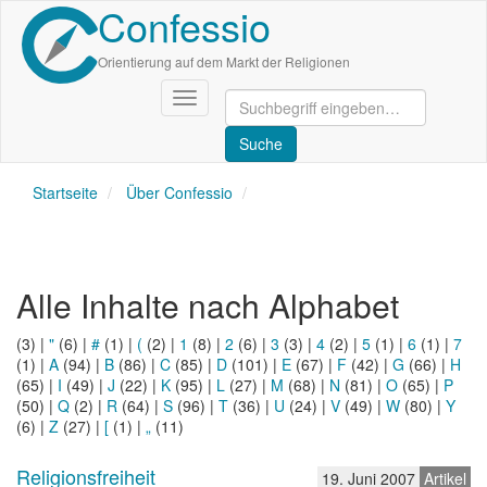
Confessio
Direkt
zum
Inhalt
Orientierung auf dem Markt der Religionen
Navigation
aktivieren/deaktivieren
Startseite
Über Confessio
Alle Inhalte nach Alphabet
(3)
|
"
(6)
|
#
(1)
|
(
(2)
|
1
(8)
|
2
(6)
|
3
(3)
|
4
(2)
|
5
(1)
|
6
(1)
|
7
(1)
|
A
(94)
|
B
(86)
|
C
(85)
|
D
(101)
|
E
(67)
|
F
(42)
|
G
(66)
|
H
(65)
|
I
(49)
|
J
(22)
|
K
(95)
|
L
(27)
|
M
(68)
|
N
(81)
|
O
(65)
|
P
(50)
|
Q
(2)
|
R
(64)
|
S
(96)
|
T
(36)
|
U
(24)
|
V
(49)
|
W
(80)
|
Y
(6)
|
Z
(27)
|
[
(1)
|
„
(11)
Religionsfreiheit
19. Juni 2007
Artikel