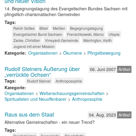
und neuer Vision
14. Begegnungstagung des Evangelischen Bundes Sachsen mit
pfingstlich-charismatischen Gemeinden
Tags
Reich Gottes
Bibel
Meißen
Begegnungstagung
Evangelischer Bund Sachsen
Frenschkowski, Marco
Utopie
Zacke, Christian
Vineyard-Gemeinde
Warrington, Keith
Jugend mit einer Mission
Kategorie
Organisationen
Ökumene
Pfingstbewegung
Rudolf Steiners Äußerung über
06. Juni 2007
Artikel
„verrückte Ochsen“
Tags
Rudolf Steiner
Anthroposophie
Kategorie
Organisationen
Weltanschauungsgemeinschaften
Spiritualisten und Neuoffenbarer
Anthroposophie
Raus aus dem Staat
04. Aug. 2023
Artikel
Alternative Gemeinschaften - ein neuer Trend?
Tags
Reichsbürger
Demokratie
Privatstädte