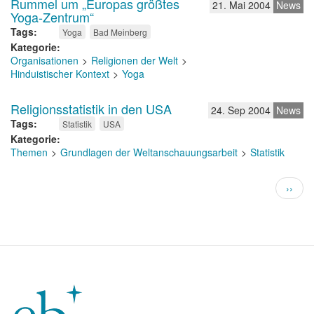
Rummel um „Europas größtes
21. Mai 2004
News
Yoga-Zentrum“
Tags
Yoga
Bad Meinberg
Kategorie
Organisationen
Religionen der Welt
Hinduistischer Kontext
Yoga
Religionsstatistik in den USA
24. Sep 2004
News
Tags
Statistik
USA
Kategorie
Themen
Grundlagen der Weltanschauungsarbeit
Statistik
Seitennummerierung
Nächs
››
Seite