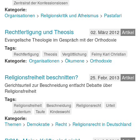
Zentralrat der Konfessionslosen
Kategorie
Organisationen
Religionskritik und Atheismus
Pastafari
Rechtfertigung und Theosis
02. März 2012
Artikel
Evangelische Theologie im Gespräch mit der Orthodoxie
Tags
Rechtfertigung
Theosis
Vergöttlichung
Felmy Karl Christian
Kategorie
Organisationen
Ökumene
Orthodoxie
Religionsfreiheit beschnitten?
25. Febr. 2013
Artikel
Gerichtsurteil zur Beschneidung entfacht Debatte über
Religionsfreiheit
Tags
Religionsfreiheit
Beschneidung
Religionsrecht
Urteil
Judentum
Taufe
Kindeswohl
Kategorie
Themen
Demokratie
Recht
Religionsrecht in Deutschland