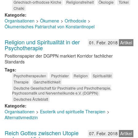
Griechisch-orthodoxe Kirche
Religionsfreiheit
Ökologie
Türkei
Chalki
Kategorie
Organisationen
Ökumene
Orthodoxie
Ökumenisches Patriarchat von Konstantinopel
Religion und Spiritualität in der
01. Febr. 2018
Artikel
Psychotherapie
Positionspapier der DGPPN markiert Korridor fachlicher
Standards
Tags
Psychotherapeuten
Psychiater
Religion
Spiritualität
Therapie
Ganzheitlichkeit
Deutsche Gesellschaft für Psychiatrie und Psychotherapie,
Psychosomatik und Nervenheilkunde e,V. (DGPPN)
Deutsches Ärzteblatt
Kategorie
Organisationen
Esoterik und spirituelle Therapien
Alternativmedizin
Reich Gottes zwischen Utopie
07. Febr. 2018
Artikel