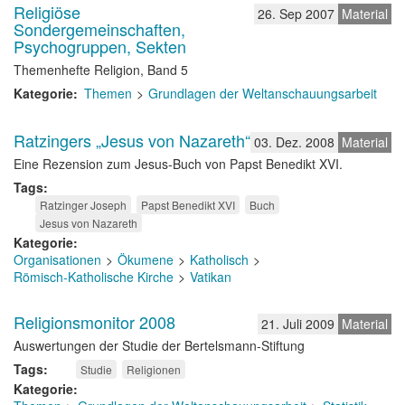
Religiöse
26. Sep 2007
Material
Sondergemeinschaften,
Psychogruppen, Sekten
Themenhefte Religion, Band 5
Kategorie
Themen
Grundlagen der Weltanschauungsarbeit
Ratzingers „Jesus von Nazareth“
03. Dez. 2008
Material
Eine Rezension zum Jesus-Buch von Papst Benedikt XVI.
Tags
Ratzinger Joseph
Papst Benedikt XVI
Buch
Jesus von Nazareth
Kategorie
Organisationen
Ökumene
Katholisch
Römisch-Katholische Kirche
Vatikan
Religionsmonitor 2008
21. Juli 2009
Material
Auswertungen der Studie der Bertelsmann-Stiftung
Tags
Studie
Religionen
Kategorie