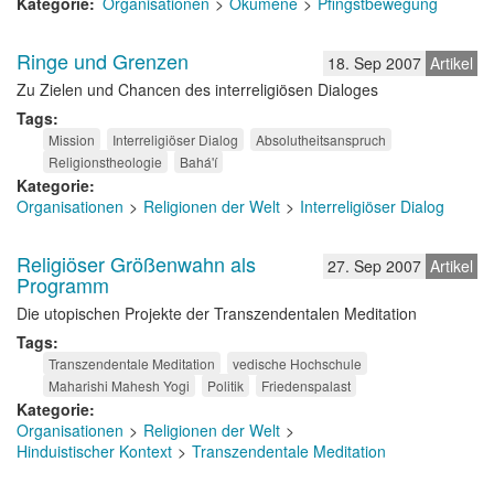
Kategorie
Organisationen
Ökumene
Pfingstbewegung
Ringe und Grenzen
18. Sep 2007
Artikel
Zu Zielen und Chancen des interreligiösen Dialoges
Tags
Mission
Interreligiöser Dialog
Absolutheitsanspruch
Religionstheologie
Bahá'í
Kategorie
Organisationen
Religionen der Welt
Interreligiöser Dialog
Religiöser Größenwahn als
27. Sep 2007
Artikel
Programm
Die utopischen Projekte der Transzendentalen Meditation
Tags
Transzendentale Meditation
vedische Hochschule
Maharishi Mahesh Yogi
Politik
Friedenspalast
Kategorie
Organisationen
Religionen der Welt
Hinduistischer Kontext
Transzendentale Meditation