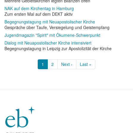
Mehrere Gebietskirchen legten Bilanzen offen
NAK auf dem Kirchentag in Hamburg
Zum ersten Mal auf dem DEKT aktiv
Begegnungstagung mit Neuapostolischer Kirche
Gespräche über Taufe, Versiegelung und Geistempfang
Jugendmagazin "Spirit" mit Ökumene-Schwerpunkt
Dialog mit Neuapostolischer Kirche intensiviert
Begegnungstagung in Leipzig zur Apostolizität der Kirche
Seitennummerierung
Aktuelle
1
Page
2
Nächste
Next ›
Letzte
Last »
Seite
Seite
Seite