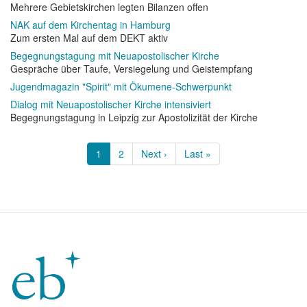
Mehrere Gebietskirchen legten Bilanzen offen
NAK auf dem Kirchentag in Hamburg
Zum ersten Mal auf dem DEKT aktiv
Begegnungstagung mit Neuapostolischer Kirche
Gespräche über Taufe, Versiegelung und Geistempfang
Jugendmagazin "Spirit" mit Ökumene-Schwerpunkt
Dialog mit Neuapostolischer Kirche intensiviert
Begegnungstagung in Leipzig zur Apostolizität der Kirche
Seitennummerierung
Aktuelle
1
Page
2
Nächste
Next ›
Letzte
Last »
Seite
Seite
Seite