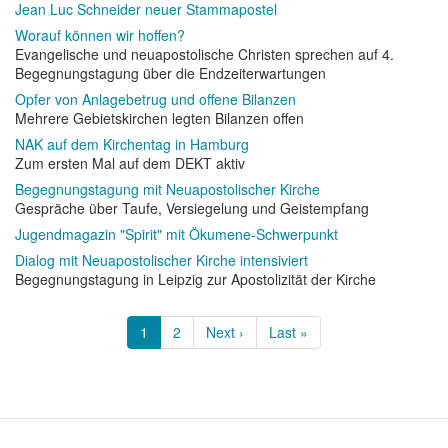
Jean Luc Schneider neuer Stammapostel
Worauf können wir hoffen?
Evangelische und neuapostolische Christen sprechen auf 4.
Begegnungstagung über die Endzeiterwartungen
Opfer von Anlagebetrug und offene Bilanzen
Mehrere Gebietskirchen legten Bilanzen offen
NAK auf dem Kirchentag in Hamburg
Zum ersten Mal auf dem DEKT aktiv
Begegnungstagung mit Neuapostolischer Kirche
Gespräche über Taufe, Versiegelung und Geistempfang
Jugendmagazin "Spirit" mit Ökumene-Schwerpunkt
Dialog mit Neuapostolischer Kirche intensiviert
Begegnungstagung in Leipzig zur Apostolizität der Kirche
Seitennummerierung
Aktuelle
1
Page
2
Nächste
Next ›
Letzte
Last »
Seite
Seite
Seite