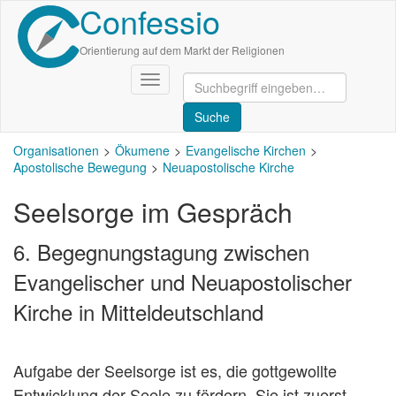
Confessio
Direkt
zum
Inhalt
Orientierung auf dem Markt der Religionen
Navigation
aktivieren/deaktivieren
Organisationen
Ökumene
Evangelische Kirchen
Apostolische Bewegung
Neuapostolische Kirche
Seelsorge im Gespräch
6. Begegnungstagung zwischen
Evangelischer und Neuapostolischer
Kirche in Mitteldeutschland
Aufgabe der Seelsorge ist es, die gottgewollte
Entwicklung der Seele zu fördern. Sie ist zuerst