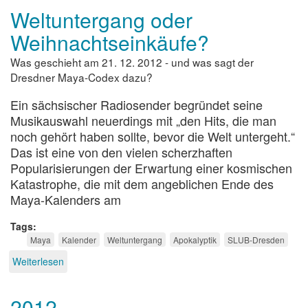
Weltuntergang oder
in
Dresden
Weihnachtseinkäufe?
Was geschieht am 21. 12. 2012 - und was sagt der
Dresdner Maya-Codex dazu?
Ein sächsischer Radiosender begründet seine
Musikauswahl neuerdings mit „den Hits, die man
noch gehört haben sollte, bevor die Welt untergeht.“
Das ist eine von den vielen scherzhaften
Popularisierungen der Erwartung einer kosmischen
Katastrophe, die mit dem angeblichen Ende des
Maya-Kalenders am
Tags
Maya
Kalender
Weltuntergang
Apokalyptik
SLUB-Dresden
Weiterlesen
über
Weltuntergang
oder
2012
Weihnachtseinkäufe?