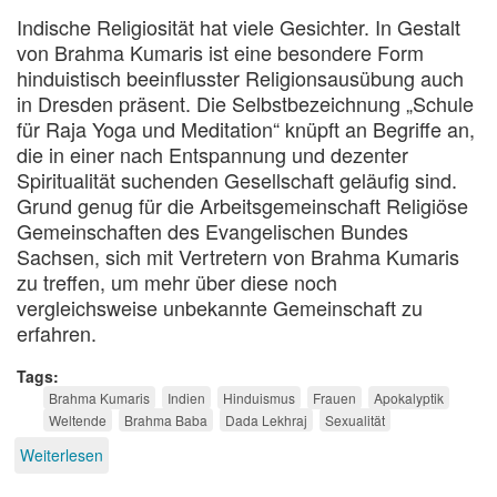
Indische Religiosität hat viele Gesichter. In Gestalt
von Brahma Kumaris ist eine besondere Form
hinduistisch beeinflusster Religionsausübung auch
in Dresden präsent. Die Selbstbezeichnung „Schule
für Raja Yoga und Meditation“ knüpft an Begriffe an,
die in einer nach Entspannung und dezenter
Spiritualität suchenden Gesellschaft geläufig sind.
Grund genug für die Arbeitsgemeinschaft Religiöse
Gemeinschaften des Evangelischen Bundes
Sachsen, sich mit Vertretern von Brahma Kumaris
zu treffen, um mehr über diese noch
vergleichsweise unbekannte Gemeinschaft zu
erfahren.
Tags
Brahma Kumaris
Indien
Hinduismus
Frauen
Apokalyptik
Weltende
Brahma Baba
Dada Lekhraj
Sexualität
Weiterlesen
über
Brahmas
Töchter