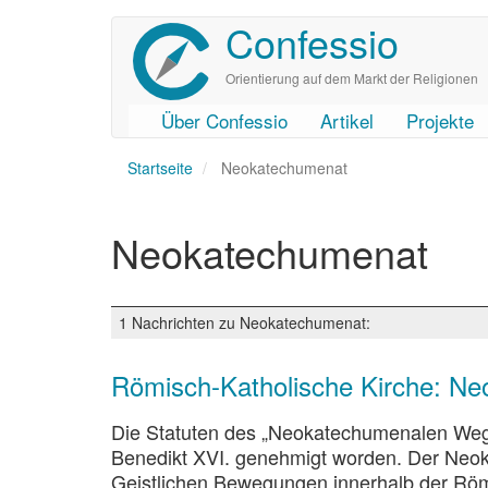
Confessio
Direkt
zum
Inhalt
Orientierung auf dem Markt der Religionen
Über Confessio
Artikel
Projekte
User
Main
Startseite
account
navigation
Neokatechumenat
menu
Neokatechumenat
1 Nachrichten zu Neokatechumenat:
Römisch-Katholische Kirche: Ne
Die Statuten des „Neokatechumenalen Wege
Benedikt XVI. genehmigt worden. Der Ne
Geistlichen Bewegungen innerhalb der Röm