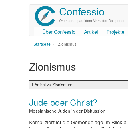
Confessio
Direkt
zum
Inhalt
Orientierung auf dem Markt der Religionen
Über Confessio
Artikel
Projekte
User
Main
Startseite
account
navigation
Zionismus
menu
Zionismus
1 Artikel zu Zionismus:
Jude oder Christ?
Messianische Juden in der Diskussion
Kompliziert ist die Gemengelage im Blick a