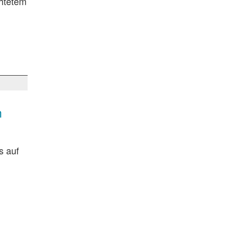
chtetem
m
s auf