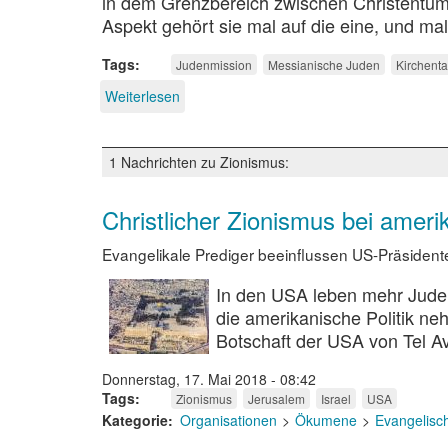
in dem Grenzbereich zwischen Christentum
Aspekt gehört sie mal auf die eine, und mal
Tags
Judenmission
Messianische Juden
Kirchent
Weiterlesen
über
Jude
oder
Christ?
1 Nachrichten zu Zionismus:
Christlicher Zionismus bei ameri
Evangelikale Prediger beeinflussen US-Präsident
In den USA leben mehr Juden, 
die amerikanische Politik ne
Botschaft der USA von Tel A
Donnerstag, 17. Mai 2018 - 08:42
Tags
Zionismus
Jerusalem
Israel
USA
Kategorie
Organisationen
Ökumene
Evangelisc