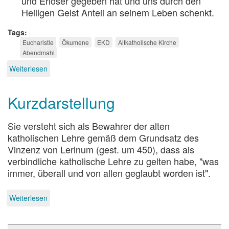
und Erlöser gegeben hat und uns durch den
Heiligen Geist Anteil an seinem Leben schenkt.
Tags
Eucharistie
Ökumene
EKD
Altkatholische Kirche
Abendmahl
Weiterlesen
über
Vereinbarung
über
Kurzdarstellung
eine
gegenseitige
Einladung
Sie versteht sich als Bewahrer der alten
zur
katholischen Lehre gemäß dem Grundsatz des
Teilnahme
an
Vinzenz von Lerinum (gest. um 450), dass als
der
verbindliche katholische Lehre zu gelten habe, "was
Feier
immer, überall und von allen geglaubt worden ist".
der
Eucharistie
Weiterlesen
über
Kurzdarstellung