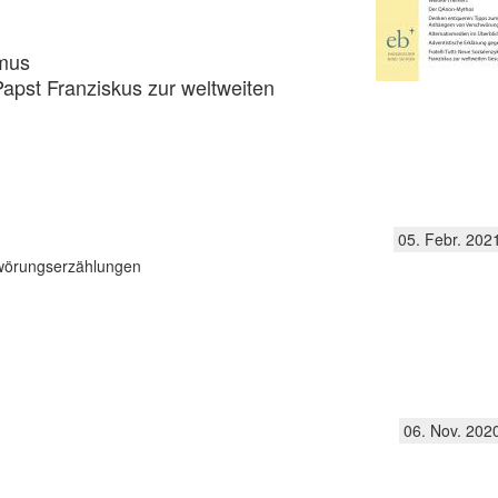
smus
 Papst Franziskus zur weltweiten
05. Febr. 202
hwörungserzählungen
06. Nov. 202