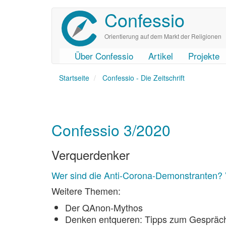
Confessio
Direkt
zum
Inhalt
Orientierung auf dem Markt der Religionen
Über Confessio
Artikel
Projekte
User
Main
Startseite
account
navigation
Confessio - Die Zeitschrift
menu
Confessio 3/2020
Verquerdenker
Wer sind die Anti-Corona-Demonstranten? 
Weitere Themen:
Der QAnon-Mythos
Denken entqueren: Tipps zum Gespräc