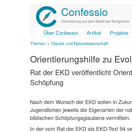
Confessio
Direkt
zum
Inhalt
Orientierung auf dem Markt der Religionen
Über Confessio
Artikel
Projekte
User
Main
Themen
Glaube und Naturwissenschaft
account
navigation
menu
Orientierungshilfe zu Evol
Rat der EKD veröffentlicht Orient
Schöpfung
Nach dem Wunsch der EKD sollen in Zukunft
Jugendlichen jeweils die Eigenarten der na
biblischen Schöpfungsglaubens vermitteln.
In der vom Rat der EKD als EKD-Text 94 ver