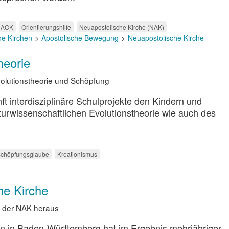
ACK
Orientierungshilfe
Neuapostolische Kirche (NAK)
he Kirchen
Apostolische Bewegung
Neuapostolische Kirche
heorie
Evolutionstheorie und Schöpfung
 interdisziplinäre Schulprojekte den Kindern und
turwissenschaftlichen Evolutionstheorie wie auch des
chöpfungsglaube
Kreationismus
he Kirche
it der NAK heraus
hen in Baden-Württemberg hat im Ergebnis mehrjähriger