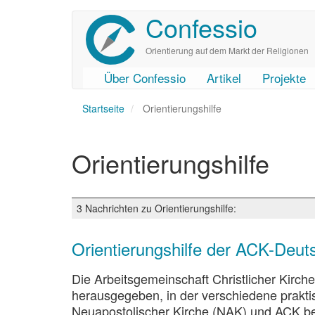
Confessio
Direkt
zum
Inhalt
Orientierung auf dem Markt der Religionen
Über Confessio
Artikel
Projekte
User
Main
Startseite
account
navigation
Orientierungshilfe
menu
Orientierungshilfe
3 Nachrichten zu Orientierungshilfe:
Orientierungshilfe der ACK-Deu
Die Arbeitsgemeinschaft Christlicher Kirche
herausgegeben, in der verschiedene prakt
Neuapostolischer Kirche (NAK) und ACK b