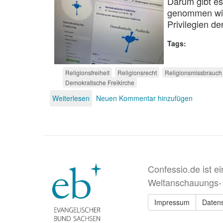
Darum gibt es
genommen wir
Privilegien d
Tags
Religionsfreiheit
Religionsrecht
Religionsmissbrauch
Demokratische Freikirche
Weiterlesen
über
Neuen Kommentar hinzufügen
Impfgegnerkirchen
Confessio.de ist e
Weltanschauungs-
Impressum
Daten