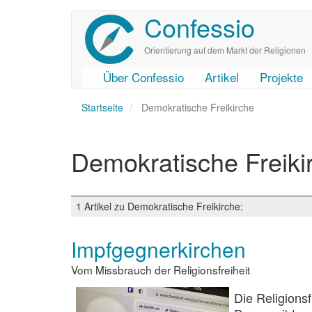
Confessio
Direkt
zum
Inhalt
Orientierung auf dem Markt der Religionen
Über Confessio
Artikel
Projekte
User
Main
Startseite
account
navigation
Demokratische Freikirche
menu
Demokratische Freiki
1 Artikel zu Demokratische Freikirche:
Impfgegnerkirchen
Vom Missbrauch der Religionsfreiheit
Die Religions