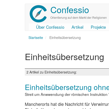
Confessio
Direkt
zum
Inhalt
Orientierung auf dem Markt der Religionen
Über Confessio
Artikel
Projekte
User
Main
Startseite
account
navigation
Einheitsübersetzung
menu
Einheitsübersetzung
2 Artikel zu Einheitsübersetzung:
Einheitsübersetzung ohne
Streit um Anwwendung der römischen Instruktion 
Mancherorts hat die Nachricht für Verwirru