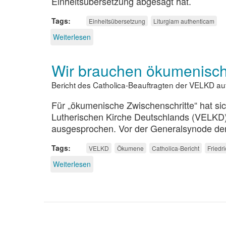
Einheitsübersetzung abgesagt hat.
Tags
Einheitsübersetzung
Liturgiam authenticam
Weiterlesen
über
Einheitsübersetzung
ohne
Wir brauchen ökumenisch
Evangelische
Kirche
Bericht des Catholica-Beauftragten der VELKD a
Für „ökumenische Zwischenschritte“ hat sic
Lutherischen Kirche Deutschlands (VELKD)
ausgesprochen. Vor der Generalsynode de
Tags
VELKD
Ökumene
Catholica-Bericht
Friedr
Weiterlesen
über
Wir
brauchen
ökumenische
Zwischenschritte