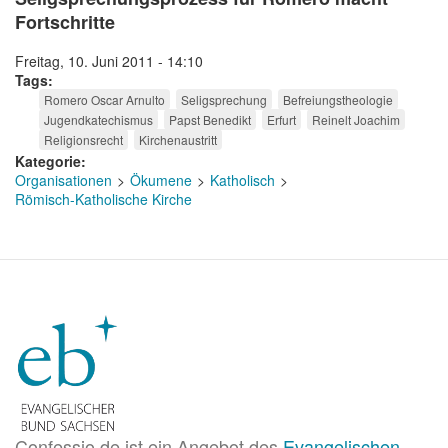
Fortschritte
Freitag, 10. Juni 2011 - 14:10
Tags
Romero Oscar Arnulto
Seligsprechung
Befreiungstheologie
Jugendkatechismus
Papst Benedikt
Erfurt
Reinelt Joachim
Religionsrecht
Kirchenaustritt
Kategorie
Organisationen
Ökumene
Katholisch
Römisch-Katholische Kirche
Confessio.de ist ein Angebot des
Evangelischen