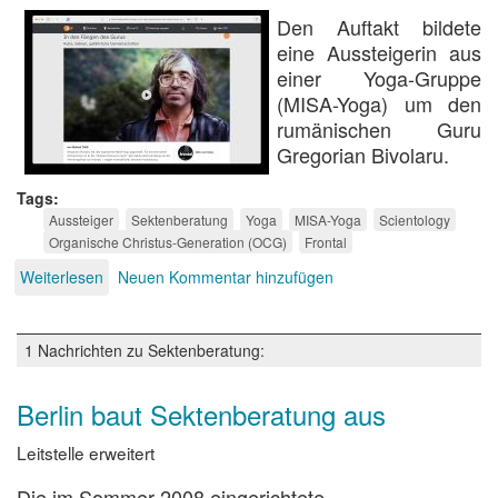
Den Auftakt bildete
eine Aussteigerin aus
einer Yoga-Gruppe
(MISA-Yoga) um den
rumänischen Guru
Gregorian Bivolaru.
Tags
Aussteiger
Sektenberatung
Yoga
MISA-Yoga
Scientology
Organische Christus-Generation (OCG)
Frontal
Weiterlesen
über
Neuen Kommentar hinzufügen
Hilflos
nach
Sektenausstieg
1 Nachrichten zu Sektenberatung:
Berlin baut Sektenberatung aus
Leitstelle erweitert
Die im Sommer 2008 eingerichtete