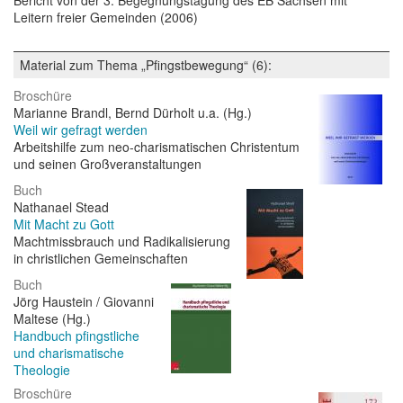
Bericht von der 3. Begegnungstagung des EB Sachsen mit
Leitern freier Gemeinden (2006)
Material zum Thema „Pfingstbewegung“ (6):
Broschüre
Marianne Brandl, Bernd Dürholt u.a. (Hg.)
Weil wir gefragt werden
Arbeitshilfe zum neo-charismatischen Christentum
und seinen Großveranstaltungen
Buch
Nathanael Stead
Mit Macht zu Gott
Machtmissbrauch und Radikalisierung
in christlichen Gemeinschaften
Buch
Jörg Haustein / Giovanni
Maltese (Hg.)
Handbuch pfingstliche
und charismatische
Theologie
Broschüre