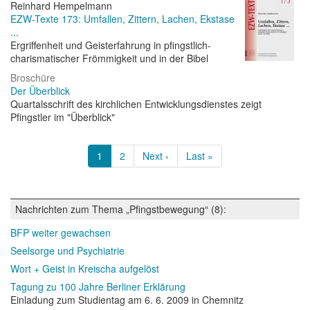
Reinhard Hempelmann
EZW-Texte 173: Umfallen, Zittern, Lachen, Ekstase
...
Ergriffenheit und Geisterfahrung in pfingstlich-
charismatischer Frömmigkeit und in der Bibel
Broschüre
Der Überblick
Quartalsschrift des kirchlichen Entwicklungsdienstes zeigt
Pfingstler im "Überblick"
Seitennummerierung
Aktuelle
1
Page
2
Nächste
Next ›
Letzte
Last »
Seite
Seite
Seite
Nachrichten zum Thema „Pfingstbewegung“ (8):
BFP weiter gewachsen
Seelsorge und Psychiatrie
Wort + Geist in Kreischa aufgelöst
Tagung zu 100 Jahre Berliner Erklärung
Einladung zum Studientag am 6. 6. 2009 in Chemnitz