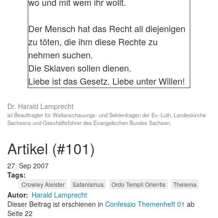
wo und mit wem ihr wollt.
Der Mensch hat das Recht all diejenigen
zu töten, die ihm diese Rechte zu
nehmen suchen.
Die Sklaven sollen dienen.
Liebe ist das Gesetz. Liebe unter Willen!
Dr. Harald Lamprecht
ist Beauftragter für Weltanschauungs- und Sektenfragen der Ev.-Luth. Landeskirche
Sachsens und Geschäftsführer des Evangelischen Bundes Sachsen.
artikel (#101)
27. Sep 2007
Tags
Crowley Aleister
Satanismus
Ordo Templi Orientis
Thelema
Autor
Harald Lamprecht
Dieser Beitrag ist erschienen in
Confessio Themenheft 01
ab
Seite 22