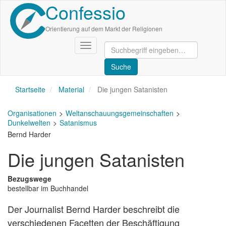
Confessio
Direkt
zum
Inhalt
Orientierung auf dem Markt der Religionen
Navigation
aktivieren/deaktivieren
Startseite
Material
Die jungen Satanisten
Organisationen
Weltanschauungsgemeinschaften
Dunkelwelten
Satanismus
Bernd Harder
Die jungen Satanisten
Bezugswege
bestellbar im Buchhandel
Der Journalist Bernd Harder beschreibt die
verschiedenen Facetten der Beschäftigung