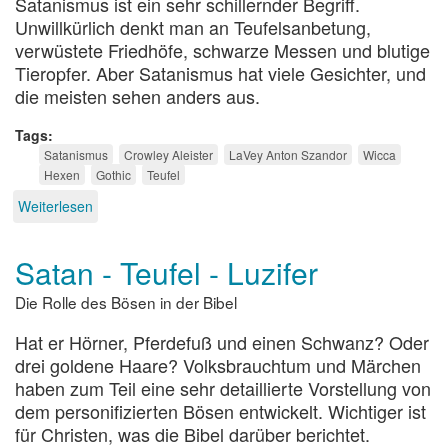
Satanismus ist ein sehr schillernder Begriff.
Unwillkürlich denkt man an Teufelsanbetung,
verwüstete Friedhöfe, schwarze Messen und blutige
Tieropfer. Aber Satanismus hat viele Gesichter, und
die meisten sehen anders aus.
Tags
Satanismus
Crowley Aleister
LaVey Anton Szandor
Wicca
Hexen
Gothic
Teufel
Weiterlesen
über
Zwischen
Pendel
Satan - Teufel - Luzifer
und
schwarzer
Die Rolle des Bösen in der Bibel
Messe
Hat er Hörner, Pferdefuß und einen Schwanz? Oder
drei goldene Haare? Volksbrauchtum und Märchen
haben zum Teil eine sehr detaillierte Vorstellung von
dem personifizierten Bösen entwickelt. Wichtiger ist
für Christen, was die Bibel darüber berichtet.