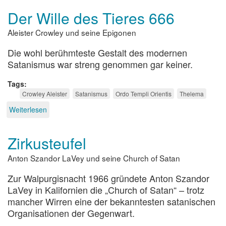
Der Wille des Tieres 666
Aleister Crowley und seine Epigonen
Die wohl berühmteste Gestalt des modernen
Satanismus war streng genommen gar keiner.
Tags
Crowley Aleister
Satanismus
Ordo Templi Orientis
Thelema
Weiterlesen
über
Der
Wille
Zirkusteufel
des
Tieres
Anton Szandor LaVey und seine Church of Satan
666
Zur Walpurgisnacht 1966 gründete Anton Szandor
LaVey in Kalifornien die „Church of Satan“ – trotz
mancher Wirren eine der bekanntesten satanischen
Organisationen der Gegenwart.