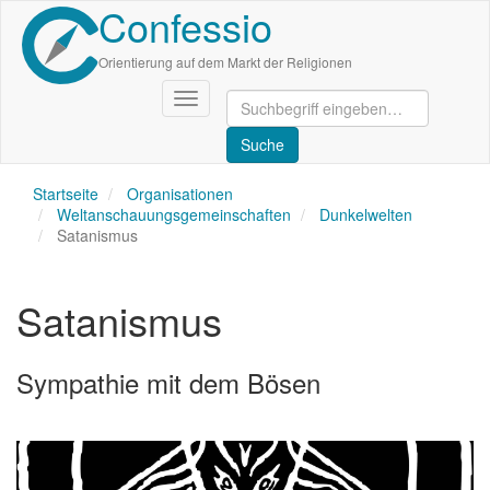
Confessio
Direkt
zum
Inhalt
Orientierung auf dem Markt der Religionen
Navigation
aktivieren/deaktivieren
Startseite
Organisationen
Weltanschauungsgemeinschaften
Dunkelwelten
Satanismus
Satanismus
Sympathie mit dem Bösen