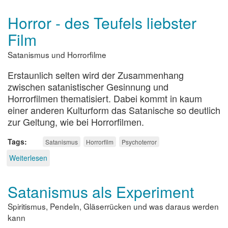
Horror - des Teufels liebster
Film
Satanismus und Horrorfilme
Erstaunlich selten wird der Zusammenhang
zwischen satanistischer Gesinnung und
Horrorfilmen thematisiert. Dabei kommt in kaum
einer anderen Kulturform das Satanische so deutlich
zur Geltung, wie bei Horrorfilmen.
Tags
Satanismus
Horrorfilm
Psychoterror
Weiterlesen
über
Horror
-
Satanismus als Experiment
des
Teufels
Spiritismus, Pendeln, Gläserrücken und was daraus werden
liebster
Film
kann