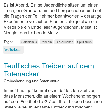
Es ist Abend. Einige Jugendliche sitzen um einen
Tisch, ein Glas wird hin und hergeschoben und soll
die Fragen der Teilnehmer beantworten – derartige
Experimente vollziehen Studien zufolge etwa ein
Viertel bis ein Drittel aller Jugendlichen. Meist ist
Neugier das treibende Motiv.
Tags
Satanismus
Pendeln
Gläserrücken
Spiritismus
Weiterlesen
über
Satanismus
als
Teuflisches Treiben auf dem
Experiment
Totenacker
Grabschändung und Satanismus
Immer häufiger kommt es in der letzten Zeit vor,
dass Menschen, die an einem Wochenendmorgen
auf dem Friedhof die Gräber ihrer Lieben besuchen
wollen, eine unliebsame Entdeckung machen: