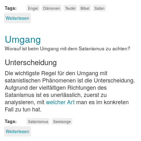
Tags
Engel
Dämonen
Teufel
Bibel
Satan
Weiterlesen
über
Satan
-
Umgang
Teufel
-
Worauf ist beim Umgang mit dem Satanismus zu achten?
Luzifer
Unterscheidung
Die wichtigste Regel für den Umgang mit
satanistischen Phänomenen ist die Unterscheidung.
Aufgrund der vielfältigen Richtungen des
Satanismus ist es unerlässlich, zuerst zu
analysieren, mit
welcher Art
man es im konkreten
Fall zu tun hat.
Tags
Satanismus
Seelsorge
Weiterlesen
über
Umgang