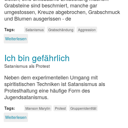
Grabsteine sind beschmiert, manche gar
umgestossen, Kreuze abgebrochen, Grabschmuck
und Blumen ausgerissen - de
Tags
Satanismus
Grabschändung
Aggression
Weiterlesen
über
Teuflisches
Treiben
Ich bin gefährlich
auf
dem
Satanismus als Protest
Totenacker
Neben dem experimentellen Umgang mit
spiritistischen Techniken ist Satansismus als
Protesthaltung eine häufige Form des
Jugendsatanismus.
Tags
Manson Marylin
Protest
Gruppenidentität
Weiterlesen
über
Ich