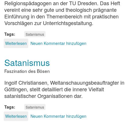
Religionspädagogen an der TU Dresden. Das Heft
vereint eine sehr gute und theologisch prägnante
Einführung in den Themenbereich mit praktischen
Vorschlägen zur Unterrichtsgestaltung.
Tags
Satanismus
Weiterlesen
über
Neuen Kommentar hinzufügen
Okkultismus
-
Satanismus
Satanismus
Faszination des Bösen
Ingolf Christiansen, Weltanschauungsbeauftragter in
Göttingen, stellt detailliert die innere Vielfalt
satanistischer Organisationen dar.
Tags
Satanismus
Weiterlesen
über
Neuen Kommentar hinzufügen
Satanismus