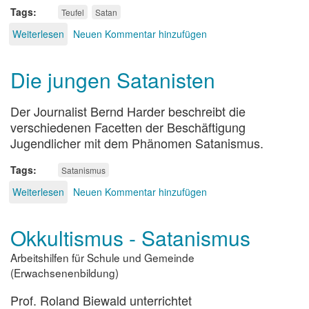
Tags
Teufel
Satan
Weiterlesen
über
Neuen Kommentar hinzufügen
Der
Teufel
Die jungen Satanisten
Der Journalist Bernd Harder beschreibt die
verschiedenen Facetten der Beschäftigung
Jugendlicher mit dem Phänomen Satanismus.
Tags
Satanismus
Weiterlesen
über
Neuen Kommentar hinzufügen
Die
jungen
Okkultismus - Satanismus
Satanisten
Arbeitshilfen für Schule und Gemeinde
(Erwachsenenbildung)
Prof. Roland Biewald unterrichtet