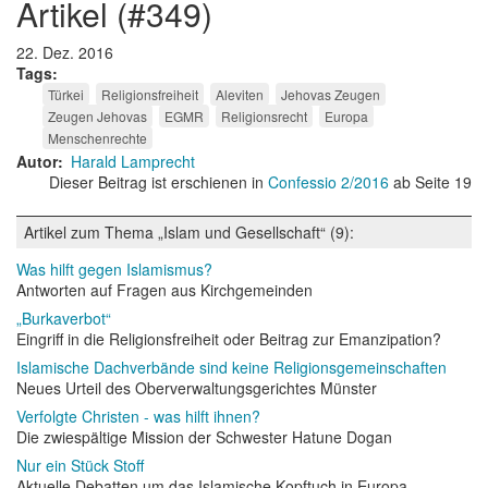
artikel (#349)
22. Dez. 2016
Tags
Türkei
Religionsfreiheit
Aleviten
Jehovas Zeugen
Zeugen Jehovas
EGMR
Religionsrecht
Europa
Menschenrechte
Autor
Harald Lamprecht
Dieser Beitrag ist erschienen in
Confessio 2/2016
ab Seite 19
Artikel zum Thema „Islam und Gesellschaft“ (9):
Was hilft gegen Islamismus?
Antworten auf Fragen aus Kirchgemeinden
„Burkaverbot“
Eingriff in die Religionsfreiheit oder Beitrag zur Emanzipation?
Islamische Dachverbände sind keine Religionsgemeinschaften
Neues Urteil des Oberverwaltungsgerichtes Münster
Verfolgte Christen - was hilft ihnen?
Die zwiespältige Mission der Schwester Hatune Dogan
Nur ein Stück Stoff
Aktuelle Debatten um das Islamische Kopftuch in Europa