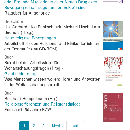
oder Freunde Mitglieder in einer Neuen Religiösen
Bewegung (einer „sogenannten Sekte“) sind
Ratgeber für Angehörige
Broschüre
Uta Gerhardt, Kai Funkschmidt, Michael Utsch, Lars
Bednorz (Hrsg.)
Neue religiöse Bewegungen
Arbeitsheft für den Religions- und Ethikunterricht an
der Oberstufe (mit CD-ROM)
Buch
Beirat bei der Arbeitsstelle für
Weltanschauungsfragen (Hrsg.)
Glaube hinterfragt
Was Menschen wissen wollen: Hören und Antworten
in der Weltanschauungsarbeit
Buch
Reinhard Hempelmann (Hg.)
Religionsdifferenzen und Religionsdialoge
Festschrift 50 Jahre EZW
Seitennummerierung
Aktuelle
1
Page
2
Page
3
Nächste
Next ›
Letzte
Last »