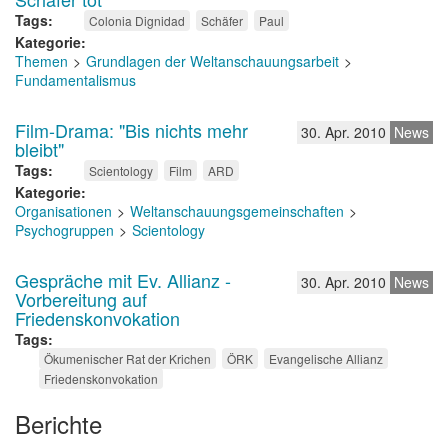
Tags
Colonia Dignidad
Schäfer
Paul
Kategorie
Themen
Grundlagen der Weltanschauungsarbeit
Fundamentalismus
Film-Drama: "Bis nichts mehr
30. Apr. 2010
News
bleibt"
Tags
Scientology
Film
ARD
Kategorie
Organisationen
Weltanschauungsgemeinschaften
Psychogruppen
Scientology
Gespräche mit Ev. Allianz -
30. Apr. 2010
News
Vorbereitung auf
Friedenskonvokation
Tags
Ökumenischer Rat der Krichen
ÖRK
Evangelische Allianz
Friedenskonvokation
Berichte