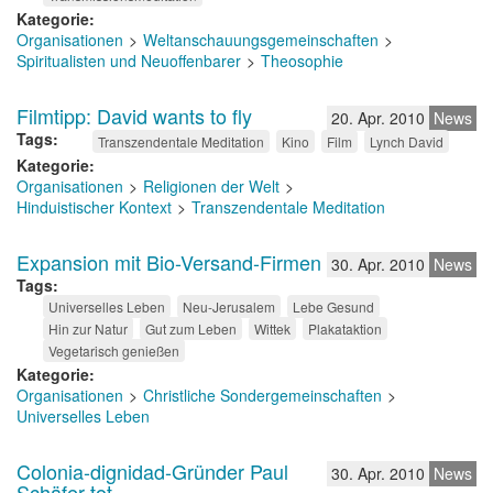
Kategorie
Organisationen
Weltanschauungsgemeinschaften
Spiritualisten und Neuoffenbarer
Theosophie
Filmtipp: David wants to fly
20. Apr. 2010
News
Tags
Transzendentale Meditation
Kino
Film
Lynch David
Kategorie
Organisationen
Religionen der Welt
Hinduistischer Kontext
Transzendentale Meditation
Expansion mit Bio-Versand-Firmen
30. Apr. 2010
News
Tags
Universelles Leben
Neu-Jerusalem
Lebe Gesund
Hin zur Natur
Gut zum Leben
Wittek
Plakataktion
Vegetarisch genießen
Kategorie
Organisationen
Christliche Sondergemeinschaften
Universelles Leben
Colonia-dignidad-Gründer Paul
30. Apr. 2010
News
Schäfer tot