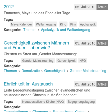
2012
05. Juli 2010
Artikel
Emmerich, Maya und das Ende aller Tage
Tags
Maya-Kalender
Weltuntergang
Kino
Film
Apokalyptik
Kategorie
Themen
Apokalyptik und Weltuntergang
Gerechtigkeit zwischen Männern
05. Juli 2010
Artikel
und Frauen - aber wie?
Christen im Streit um „Gender Mainstreaming“
Tags
Gender Mainstreaming
Gerechtigkeit
NPD
Kategorie
Themen
Demokratie
Gerechtigkeit
Gender Mainstreaming
Ehrlichkeit im Austausch
05. Juli 2010
Artikel
Erste Begegnungstagung zwischen evangelischen und
neuapostolischen Christen in Meißen beendet
Tags
Neuapostolische Kirche (NAK)
Begegnungstagung
Kategorie
Organisationen
Ökumene
Evangelische Kirchen