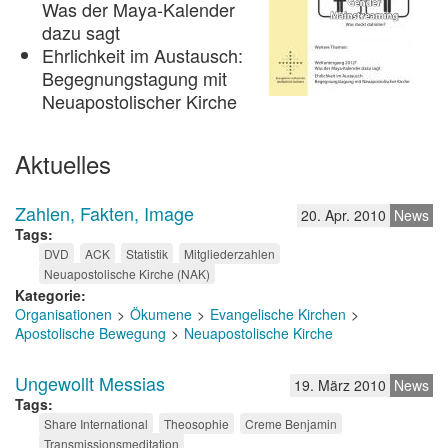
Was der Maya-Kalender
dazu sagt
Ehrlichkeit im Austausch:
Begegnungstagung mit
Neuapostolischer Kirche
Aktuelles
Zahlen, Fakten, Image
20. Apr. 2010
News
Tags
DVD
ACK
Statistik
Mitgliederzahlen
Neuapostolische Kirche (NAK)
Kategorie
Organisationen
Ökumene
Evangelische Kirchen
Apostolische Bewegung
Neuapostolische Kirche
Ungewollt Messias
19. März 2010
News
Tags
Share International
Theosophie
Creme Benjamin
Transmissionsmeditation