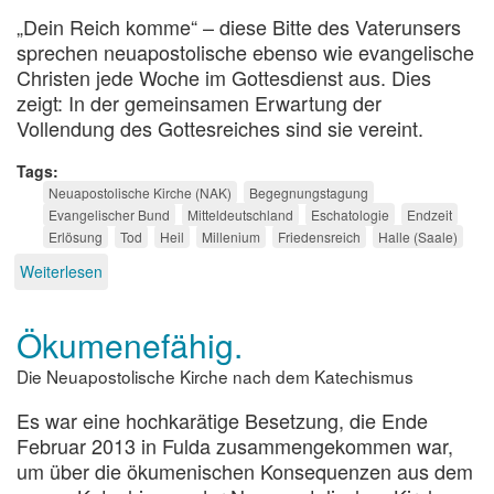
„Dein Reich komme“ – diese Bitte des Vaterunsers
sprechen neuapostolische ebenso wie evangelische
Christen jede Woche im Gottesdienst aus. Dies
zeigt: In der gemeinsamen Erwartung der
Vollendung des Gottesreiches sind sie vereint.
Tags
Neuapostolische Kirche (NAK)
Begegnungstagung
Evangelischer Bund
Mitteldeutschland
Eschatologie
Endzeit
Erlösung
Tod
Heil
Millenium
Friedensreich
Halle (Saale)
Weiterlesen
über
Worauf
können
Ökumenefähig.
wir
hoffen?
Die Neuapostolische Kirche nach dem Katechismus
Es war eine hochkarätige Besetzung, die Ende
Februar 2013 in Fulda zusammengekommen war,
um über die ökumenischen Konsequenzen aus dem