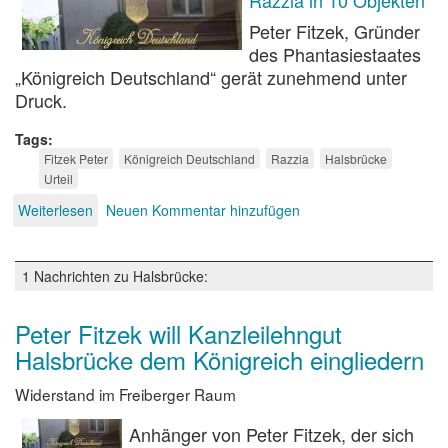
Peter Fitzek, Gründer
des Phantasiestaates
„Königreich Deutschland“ gerät zunehmend unter
Druck.
Tags
Fitzek Peter
Königreich Deutschland
Razzia
Halsbrücke
Urteil
Weiterlesen
über
Neuen Kommentar hinzufügen
Fitzeks
Königreich
unter
1 Nachrichten zu Halsbrücke:
Druck
Peter Fitzek will Kanzleilehngut
Halsbrücke dem Königreich eingliedern
Widerstand im Freiberger Raum
Anhänger von Peter Fitzek, der sich