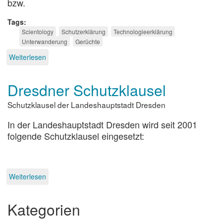
bzw.
Tags
Scientology
Schutzerklärung
Technologieerklärung
Unterwanderung
Gerüchte
Weiterlesen
über
Technologieerklärung
gegen
Dresdner Schutzklausel
die
Gerüchteküche
Schutzklausel der Landeshauptstadt Dresden
In der Landeshauptstadt Dresden wird seit 2001
folgende Schutzklausel eingesetzt:
Weiterlesen
über
Dresdner
Schutzklausel
Kategorien