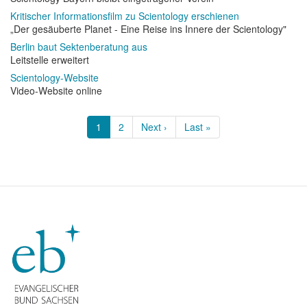
Kritischer Informationsfilm zu Scientology erschienen
„Der gesäuberte Planet - Eine Reise ins Innere der Scientology"
Berlin baut Sektenberatung aus
Leitstelle erweitert
Scientology-Website
Video-Website online
Seitennummerierung
Aktuelle
1
Page
2
Nächste
Next ›
Letzte
Last »
Seite
Seite
Seite