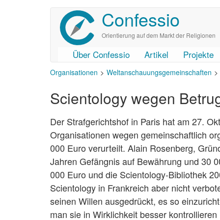
Confessio
Direkt
zum
Inhalt
Orientierung auf dem Markt der Religionen
Über Confessio
Artikel
Projekte
User
Main
Organisationen
Weltanschauungsgemeinschaften
account
navigation
menu
Scientology wegen Betrug 
Der Strafgerichtshof in Paris hat am 27. Ok
Organisationen wegen gemeinschaftlich org
000 Euro verurteilt. Alain Rosenberg, Grün
Jahren Gefängnis auf Bewährung und 30 000
000 Euro und die Scientology-Bibliothek 2
Scientology in Frankreich aber nicht verbo
seinen Willen ausgedrückt, es so einzuricht
man sie in Wirklichkeit besser kontrolliere