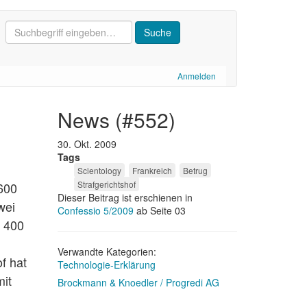
Anmelden
news (#552)
30. Okt. 2009
Tags
Scientology
Frankreich
Betrug
Strafgerichtshof
600
Dieser Beitrag ist erschienen in
wei
Confessio 5/2009
ab Seite 03
s 400
Verwandte Kategorien:
f hat
Technologie-Erklärung
mit
Brockmann & Knoedler / Progredi AG