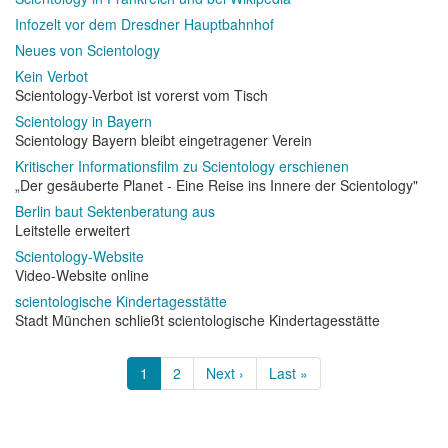
Infozelt vor dem Dresdner Hauptbahnhof
Neues von Scientology
Kein Verbot
Scientology-Verbot ist vorerst vom Tisch
Scientology in Bayern
Scientology Bayern bleibt eingetragener Verein
Kritischer Informationsfilm zu Scientology erschienen
„Der gesäuberte Planet - Eine Reise ins Innere der Scientology"
Berlin baut Sektenberatung aus
Leitstelle erweitert
Scientology-Website
Video-Website online
scientologische Kindertagesstätte
Stadt München schließt scientologische Kindertagesstätte
Seitennummerierung
Aktuelle
1
Page
2
Nächste
Next ›
Letzte
Last »
Seite
Seite
Seite