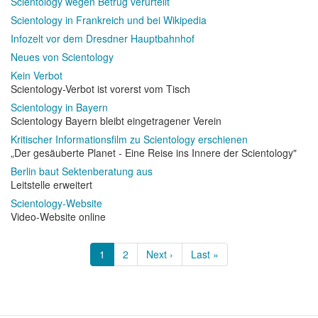
Scientology wegen Betrug verurteilt
Scientology in Frankreich und bei Wikipedia
Infozelt vor dem Dresdner Hauptbahnhof
Neues von Scientology
Kein Verbot
Scientology-Verbot ist vorerst vom Tisch
Scientology in Bayern
Scientology Bayern bleibt eingetragener Verein
Kritischer Informationsfilm zu Scientology erschienen
„Der gesäuberte Planet - Eine Reise ins Innere der Scientology"
Berlin baut Sektenberatung aus
Leitstelle erweitert
Scientology-Website
Video-Website online
Seitennummerierung
Aktuelle
1
Page
2
Nächste
Next ›
Letzte
Last »
Seite
Seite
Seite