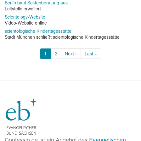
Berlin baut Sektenberatung aus
Leitstelle erweitert
Scientology-Website
Video-Website online
scientologische Kindertagesstätte
Stadt München schließt scientologische Kindertagesstätte
Seitennummerierung
Aktuelle
1
Page
2
Nächste
Next ›
Letzte
Last »
Seite
Seite
Seite
Confessio.de ist ein Angebot des
Evangelischen