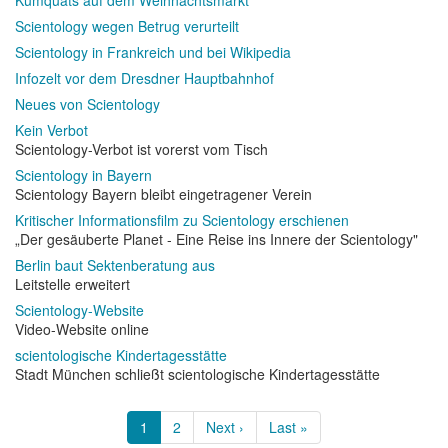
Scientology wegen Betrug verurteilt
Scientology in Frankreich und bei Wikipedia
Infozelt vor dem Dresdner Hauptbahnhof
Neues von Scientology
Kein Verbot
Scientology-Verbot ist vorerst vom Tisch
Scientology in Bayern
Scientology Bayern bleibt eingetragener Verein
Kritischer Informationsfilm zu Scientology erschienen
„Der gesäuberte Planet - Eine Reise ins Innere der Scientology"
Berlin baut Sektenberatung aus
Leitstelle erweitert
Scientology-Website
Video-Website online
scientologische Kindertagesstätte
Stadt München schließt scientologische Kindertagesstätte
Seitennummerierung
Aktuelle
1
Page
2
Nächste
Next ›
Letzte
Last »
Seite
Seite
Seite