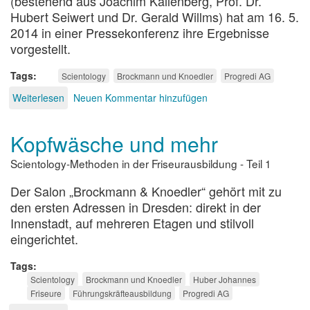
(bestehend aus Joachim Kallenberg, Prof. Dr.
Hubert Seiwert und Dr. Gerald Willms) hat am 16. 5.
2014 in einer Pressekonferenz ihre Ergebnisse
vorgestellt.
Tags
Scientology
Brockmann und Knoedler
Progredi AG
Weiterlesen
über
Neuen Kommentar hinzufügen
Anmerkungen
zum
Kopfwäsche und mehr
Ergebnis
der
Scientology-Methoden in der Friseurausbildung - Teil 1
BuK-
Prüfkommission
Der Salon „Brockmann & Knoedler“ gehört mit zu
den ersten Adressen in Dresden: direkt in der
Innenstadt, auf mehreren Etagen und stilvoll
eingerichtet.
Tags
Scientology
Brockmann und Knoedler
Huber Johannes
Friseure
Führungskräfteausbildung
Progredi AG