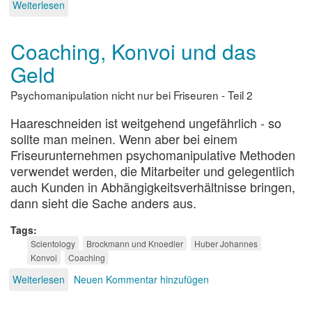
Weiterlesen
über
Kopfwäsche
und
Coaching, Konvoi und das
mehr
Geld
Psychomanipulation nicht nur bei Friseuren - Teil 2
Haareschneiden ist weitgehend ungefährlich - so
sollte man meinen. Wenn aber bei einem
Friseurunternehmen psychomanipulative Methoden
verwendet werden, die Mitarbeiter und gelegentlich
auch Kunden in Abhängigkeitsverhältnisse bringen,
dann sieht die Sache anders aus.
Tags
Scientology
Brockmann und Knoedler
Huber Johannes
Konvoi
Coaching
Weiterlesen
über
Neuen Kommentar hinzufügen
Coaching,
Konvoi