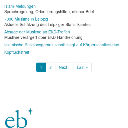
Islam-Meldungen
Sprachregelung, Orientierungshilfen, offener Brief
7000 Muslime in Leipzig
Aktuelle Schätzung des Leipziger Statistikamtes
Absage der Muslime an EKD-Treffen
Muslime verärgert über EKD-Handreichung
Islamische Religionsgemeinschaft klagt auf Körperschaftsstatus
Kopftuchstreit
Seitennummerierung
Aktuelle
1
Page
2
Nächste
Next ›
Letzte
Last »
Seite
Seite
Seite