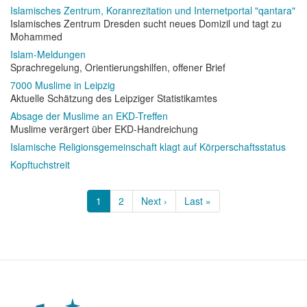
Islamisches Zentrum, Koranrezitation und Internetportal "qantara"
Islamisches Zentrum Dresden sucht neues Domizil und tagt zu
Mohammed
Islam-Meldungen
Sprachregelung, Orientierungshilfen, offener Brief
7000 Muslime in Leipzig
Aktuelle Schätzung des Leipziger Statistikamtes
Absage der Muslime an EKD-Treffen
Muslime verärgert über EKD-Handreichung
Islamische Religionsgemeinschaft klagt auf Körperschaftsstatus
Kopftuchstreit
Seitennummerierung
Aktuelle
1
Page
2
Nächste
Next ›
Letzte
Last »
Seite
Seite
Seite