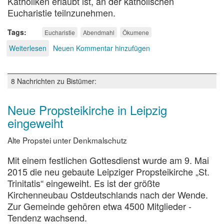
Katholiken erlaubt ist, an der katholischen
Eucharistie teilnzunehmen.
Tags
Eucharistie
Abendmahl
Ökumene
Weiterlesen
über
Neuen Kommentar hinzufügen
Mit
Christus
gehen
8 Nachrichten zu Bistümer:
–
Der
Einheit
Neue Propsteikirche in Leipzig
auf
eingeweiht
der
Spur
Alte Propstei unter Denkmalschutz
Mit einem festlichen Gottesdienst wurde am 9. Mai
2015 die neu gebaute Leipziger Propsteikirche „St.
Trinitatis“ eingeweiht. Es ist der größte
Kirchenneubau Ostdeutschlands nach der Wende.
Zur Gemeinde gehören etwa 4500 Mitglieder -
Tendenz wachsend.