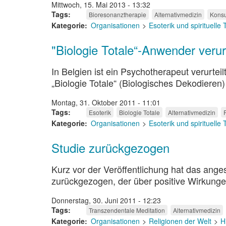
Mittwoch, 15. Mai 2013 - 13:32
Tags
Bioresonanztherapie
Alternativmedizin
Kons
Kategorie
Organisationen
Esoterik und spirituelle
"Biologie Totale“-Anwender verurt
In Belgien ist ein Psychotherapeut verurt
„Biologie Totale“ (Biologisches Dekodiere
Montag, 31. Oktober 2011 - 11:01
Tags
Esoterik
Biologie Totale
Alternativmedizin
Kategorie
Organisationen
Esoterik und spirituelle
Studie zurückgezogen
Kurz vor der Veröffentlichung hat das anges
zurückgezogen, der über positive Wirkunge
Donnerstag, 30. Juni 2011 - 12:23
Tags
Transzendentale Meditation
Alternativmedizin
Kategorie
Organisationen
Religionen der Welt
H