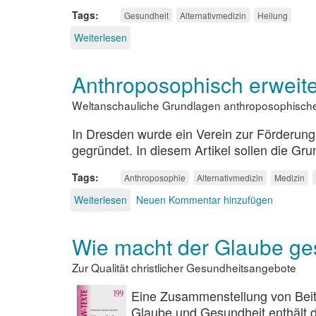
Tags
Gesundheit
Alternativmedizin
Heilung
Weiterlesen
über
Naturheilverfahren
oder
Anthroposophisch erweite
Alternativmedizin?
Weltanschauliche Grundlagen anthroposophische
In Dresden wurde ein Verein zur Förderung
gegründet. In diesem Artikel sollen die G
Tags
Anthroposophie
Alternativmedizin
Medizin
Weiterlesen
über
Neuen Kommentar hinzufügen
Anthroposophisch
erweiterte
Wie macht der Glaube ge
Heilkunst
Zur Qualität christlicher Gesundheitsangebote
Eine Zusammenstellung von Be
Glaube und Gesundheit enthält d