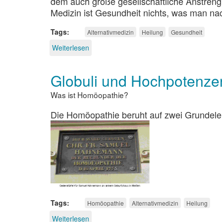
dem auch große gesellschaftliche Anstreng
Medizin ist Gesundheit nichts, was man nac
Tags
Alternativmedizin
Heilung
Gesundheit
Weiterlesen
über
Alternative
Therapien
Globuli und Hochpotenze
und
Weltanschauung
Was ist Homöopathie?
Die Homöopathie beruht auf zwei Grundelem
Tags
Homöopathie
Alternativmedizin
Heilung
Weiterlesen
über