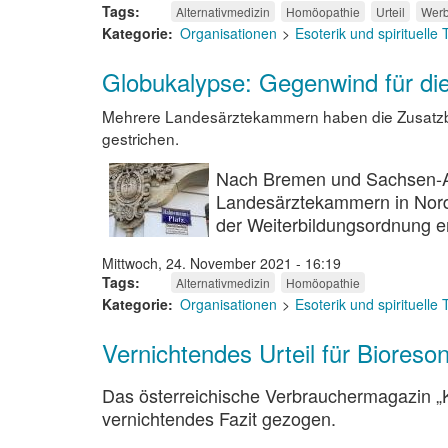
Tags
Alternativmedizin
Homöopathie
Urteil
Wer
Kategorie
Organisationen
Esoterik und spirituelle
Globukalypse: Gegenwind für d
Mehrere Landesärztekammern haben die Zusatzb
gestrichen.
Nach Bremen und Sachsen-A
Landesärztekammern in Nord
der Weiterbildungsordnung en
Mittwoch, 24. November 2021 - 16:19
Tags
Alternativmedizin
Homöopathie
Kategorie
Organisationen
Esoterik und spirituelle
Vernichtendes Urteil für Bioreso
Das österreichische Verbrauchermagazin „
vernichtendes Fazit gezogen.