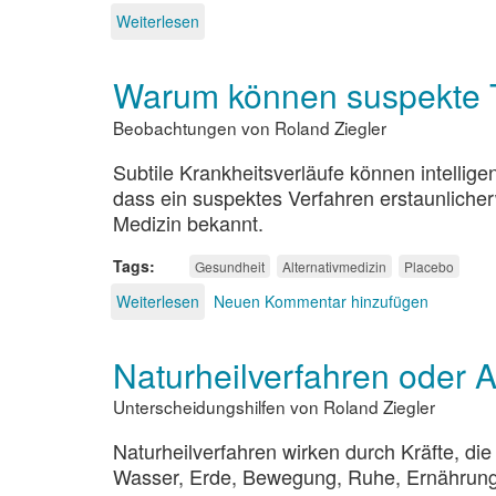
Weiterlesen
über
Was
ist
Warum können suspekte T
am
Bruno-
Beobachtungen von Roland Ziegler
Gröning-
Freundeskreis
Subtile Krankheitsverläufe können intellig
bedenklich?
dass ein suspektes Verfahren erstaunlicherw
Medizin bekannt.
Tags
Gesundheit
Alternativmedizin
Placebo
Weiterlesen
über
Neuen Kommentar hinzufügen
Warum
können
Naturheilverfahren oder A
suspekte
Therapien
Unterscheidungshilfen von Roland Ziegler
scheinbar
wirken?
Naturheilverfahren wirken durch Kräfte, die
Wasser, Erde, Bewegung, Ruhe, Ernährung,