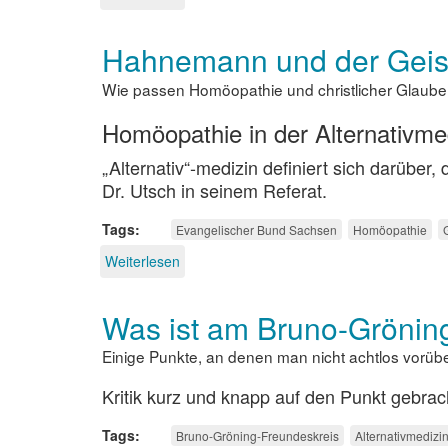
Globuli
und
Hahnemann und der Geist
Hochpotenzen
Wie passen Homöopathie und christlicher Glaub
Homöopathie in der Alternativme
„Alternativ“-medizin definiert sich darüber,
Dr. Utsch in seinem Referat.
Tags
Evangelischer Bund Sachsen
Homöopathie
Weiterlesen
über
Hahnemann
und
Was ist am Bruno-Grönin
der
Geist
Einige Punkte, an denen man nicht achtlos vorüb
der
Medizin
Kritik kurz und knapp auf den Punkt gebrac
Tags
Bruno-Gröning-Freundeskreis
Alternativmedizi