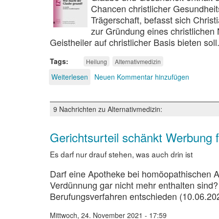
Chancen christlicher Gesundheitsa
Trägerschaft, befasst sich Chri
zur Gründung eines christlichen 
Geistheiler auf christlicher Basis bieten soll
Tags
Heilung
Alternativmedizin
Weiterlesen
über
Neuen Kommentar hinzufügen
Wie
macht
der
9 Nachrichten zu Alternativmedizin:
Glaube
gesund?
(EZW-
Gerichtsurteil schänkt Werbung 
Text
199)
Es darf nur drauf stehen, was auch drin ist
Darf eine Apotheke bei homöopathischen Arz
Verdünnung gar nicht mehr enthalten sind?
Berufungsverfahren entschieden (10.06.202
Mittwoch, 24. November 2021 - 17:59