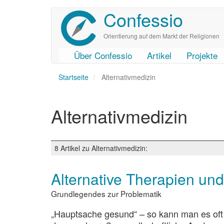
Confessio
Direkt
zum
Inhalt
Orientierung auf dem Markt der Religionen
Über Confessio
Artikel
Projekte
User
Main
Startseite
account
navigation
Alternativmedizin
menu
Alternativmedizin
8 Artikel zu Alternativmedizin:
Alternative Therapien u
Grundlegendes zur Problematik
„Hauptsache gesund“ – so kann man es oft h