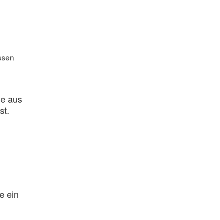
ssen
ie aus
st.
e ein