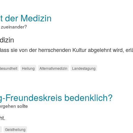
 der Medizin
e zueinander?
dizin
 dass sie von der herrschenden Kultur abgelehnt wird, erl
Gesundheit
Heilung
Alternativmedizin
Landestagung
g-Freundeskreis bedenklich?
ergehen sollte
ht.
n
Geistheilung